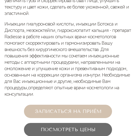
увеличить губы и скорректировать овал лица, улучшить
Ботулинотерапия
текстуру и цвет кожи, сделать ее более ухоженной, свежей и
эластичной.
Мезотерапия
Инъекции гиалуроновой кислоты, инъекции Ботокса и
Плазмотерапия
Диспорта, мезококтейли, гидроксиопатит кальция - препарат
Radiesse в работе наших опытных врачи-косметологов
Коллаген терапия
помогают скорректировать и гармонизировать Вашу
внешность без хирургического вмешательства. Для
Полимолочная кислота
повышения эффективности мы сочетаем инъекционные
методы с аппартными процедурами, направленными на
Векторный лифтинг Радиесс
омоложение и улучшение кожи и превентивным подходом,
основанным на коррекции организма изнутри. Необходимые
AestheFill
для Вас инъекционные и другие, необходимые Вам
процедуры,определяют опытные врачи-косметологи на
консультации.
ЗАПИСАТЬСЯ НА ПРИЁМ
ПОСМОТРЕТЬ ЦЕНЫ