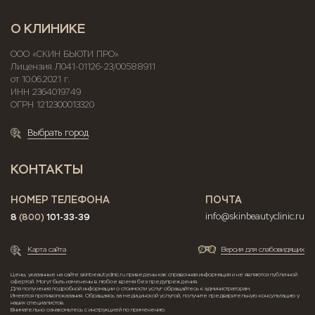
О КЛИНИКЕ
ООО «СКИН БЬЮТИ ПРО»
Лицензия Л041-01126-23/00588911
от 10.06.2021 г.
ИНН 2364019749
ОГРН 1212300013320
Выбрать город
КОНТАКТЫ
НОМЕР ТЕЛЕФОНА
ПОЧТА
8
(800)
101-33-39
info@skinbeautyclinic.ru
Карта сайта
Версия для слабовидящих
Цены, указанные на сайте skinbeautyclinic.ru приведены как справочная информация и не являются публичной
офертой. Могут быть изменены в любое время без предупреждения.
Для получения подробной информации о стоимости услуг обращайтесь к администраторам.
Имеются противопоказания. Обращаясь за медицинской услугой, получите предварительную консультацию у
наших специалистов.
Внимательно ознакомьтесь с инструкцией по применению.