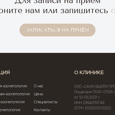
Для записи на прием
оните нам или запишитесь
o
ЗАПИСАТЬСЯ НА ПРИЁМ
ЦИЯ
О КЛИНИКЕ
ая косметология
О нас
ООО «СКИН БЬЮТИ ПР
Лицензия Л041-01126-
ая косметология
Цены
от 10.06.2021 г.
 косметология
Специалисты
ИНН 2364019749
ОГРН 1212300013320
осметология
Контакты