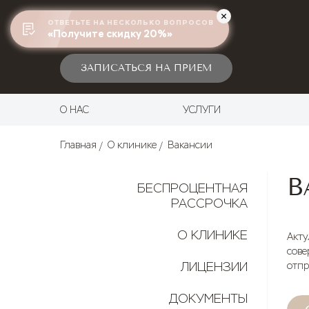
ОТВЕТЬТЕ НА НЕСКОЛЬКО ВОПРОСОВ
КРАСНОДАР
, УЛ. КАЛИНИНА, 324
«Получите скидку 20%»
ЗАПИСАТЬСЯ НА ПРИЕМ
О НАС
УСЛУГИ
Главная
О клинике
Вакансии
В
БЕСПРОЦЕНТНАЯ
РАССРОЧКА
О КЛИНИКЕ
Акту
сове
ЛИЦЕНЗИИ
отпр
ДОКУМЕНТЫ